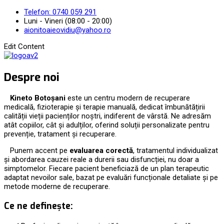
Telefon: 0740 059 291
Luni - Vineri (08:00 - 20:00)
aionitoaieovidiu@yahoo.ro
Edit Content
Despre noi
Kineto Botoșani
este un centru modern de recuperare
medicală, fizioterapie și terapie manuală, dedicat îmbunătățirii
calității vieții pacienților noștri, indiferent de vârstă. Ne adresăm
atât copiilor, cât și adulților, oferind soluții personalizate pentru
prevenție, tratament și recuperare.
Punem accent pe
evaluarea corectă
, tratamentul individualizat
și abordarea cauzei reale a durerii sau disfuncției, nu doar a
simptomelor. Fiecare pacient beneficiază de un plan terapeutic
adaptat nevoilor sale, bazat pe evaluări funcționale detaliate și pe
metode moderne de recuperare.
Ce ne definește: