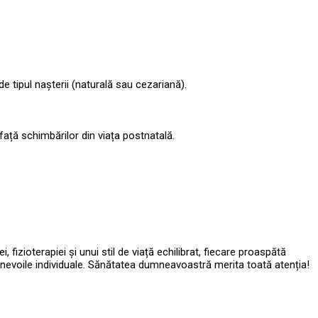
 de tipul nașterii (naturală sau cezariană).
ață schimbărilor din viața postnatală.
izioterapiei și unui stil de viață echilibrat, fiecare proaspătă
 nevoile individuale. Sănătatea dumneavoastră merita toată atenția!