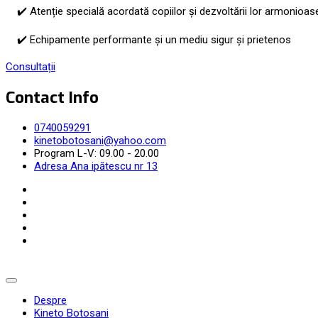
✔️ Atenție specială acordată copiilor și dezvoltării lor armonioas
✔️ Echipamente performante și un mediu sigur și prietenos
Consultații
Contact Info
0740059291
kinetobotosani@yahoo.com
Program L-V: 09.00 - 20.00
Adresa Ana ipătescu nr 13
Despre
Kineto Botosani