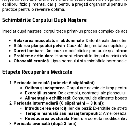
echilibrul fizic și mental, dar și pentru a pregăti organismul pentr
practice pentru o revenire optimă.
Schimbările Corpului După Naștere
Imediat după naștere, corpul trece printr-un proces complex de ada
Relaxarea musculaturii abdominale
: Datorită extinderii ute
Slăbirea planșeului pelvin
: Cauzată de greutatea copilului ș
Dureri lombare
: Din cauza modificărilor posturale și a alinia
Probleme articulare
: Hormonii eliberați în timpul sarcinii (rel
Oboseală cronică
: Lipsa somnului și schimbările hormonale 
Etapele Recuperării Medicale
Perioada imediată (primele 6 săptămâni)
:
Odihna și adaptarea
: Corpul are nevoie de timp pentru 
Exerciții ușoare
: De exemplu, contracții ale planșeului 
Alimentație echilibrată
: Consumul de alimente bogate 
Perioada intermediară (6 săptămâni – 3 luni)
:
Introducerea exercițiilor de bază
: Exercițiile de stret
Terapie manuală sau masaj terapeutic
: Ameliorează 
Reeducarea posturală
: Pentru a corecta modificările a
Perioada avansată (după 3 luni)
: