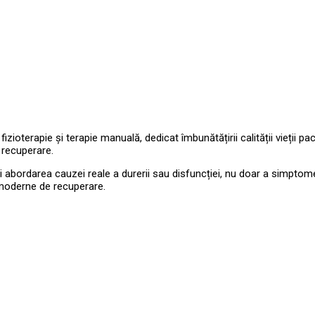
oterapie și terapie manuală, dedicat îmbunătățirii calității vieții paci
i recuperare.
 și abordarea cauzei reale a durerii sau disfuncției, nu doar a simpto
 moderne de recuperare.