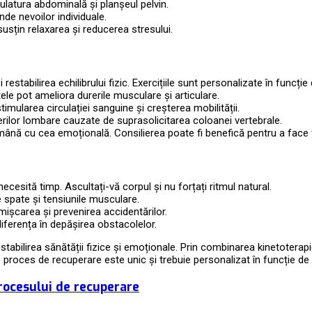
latura abdominală și planșeul pelvin.
de nevoilor individuale.
susțin relaxarea și reducerea stresului.
 restabilirea echilibrului fizic. Exercițiile sunt personalizate în funcție
le pot ameliora durerile musculare și articulare.
timularea circulației sanguine și creșterea mobilității.
erilor lombare cauzate de suprasolicitarea coloanei vertebrale.
ână cu cea emoțională. Consilierea poate fi benefică pentru a face f
cesită timp. Ascultați-vă corpul și nu forțați ritmul natural.
e spate și tensiunile musculare.
mișcarea și prevenirea accidentărilor.
 diferența în depășirea obstacolelor.
ilirea sănătății fizice și emoționale. Prin combinarea kinetoterapiei, f
 proces de recuperare este unic și trebuie personalizat în funcție de
procesului de recuperare