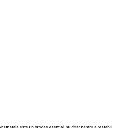
postnatală este un proces esențial, nu doar pentru a restabili