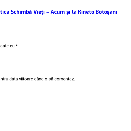
tica Schimbă Vieți – Acum și la Kineto Botoșani
rcate cu
*
entru data viitoare când o să comentez.