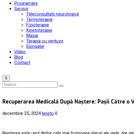
Programare
Servicii
Teleconsultații neurologice
Termoterapie
Fizioterapie
Kinetoterapie
Masaj
Terapia cu ventuze
Elongație
Video
Blog
Contact
X
Recuperarea Medicală După Naștere: Pașii Către o V
decembrie 25, 2024
kineto
0
Nașterea este unul dintre cele mai frumoase daruri ale vieții, dar v