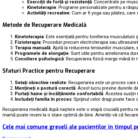
Exerciții de forță și rezistență
: Concentrate pe muscu
Kinetoterapie
: Programe personalizate pentru a răspun
Activități recreative
: Cum ar fi yoga sau pilates, care 
Metode de Recuperare Medicală
Kinetoterapia
: Este esențială pentru tonifierea musculaturii și
Fizioterapia
: Proceduri precum electroterapia sau ultrasunete
Terapia manuală
: Ajută la reducerea tensiunilor musculare, s
Programele de elongație
: Sunt utile pentru ameliorarea dur
Consiliere psihologică
: Recuperarea fizică merge mână în m
Sfaturi Practice pentru Recuperare
Setați obiective realiste
: Recuperarea este un proces care ne
Mențineți o postură corectă
: Acest lucru previne durerile d
Purtați haine și încălțăminte confortabilă
: Acestea susțin 
Includeți familia în proces
: Sprijinul celor dragi poate face
Recuperarea medicală după naștere este o etapă crucială pentru restab
mamă poate reveni la o stare optimă de bine. Amintiți-vă că fiecare
Cele mai comune greșeli ale pacienților în timpul 