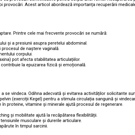
u noi provocări. Acest articol abordează importanța recuperării medica
ptare. Printre cele mai frecvente provocări se numără:
rului și a presiunii asupra peretelui abdominal.
i procesul de naștere vaginală.
mentului corpului.
axina) pot afecta stabilitatea articulațiilor.
contribuie la epuizarea fizică și emoțională.
a se vindeca. Odihna adecvată și evitarea activităților solicitante sun
pelvin (exerciții Kegel) pentru a stimula circulația sanguină și vindeca
în proteine, vitamine și minerale ajută procesul de regenerare.
ching și mobilitate ajută la recăpătarea flexibilității.
tensiunile musculare și durerile articulare.
părute în timpul sarcinii.