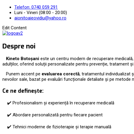
Telefon: 0740 059 291
Luni - Vineri (08:00 - 20:00)
aionitoaieovidiu@yahoo.ro
Edit Content
Despre noi
Kineto Botoșani
este un centru modern de recuperare medicală, fizi
adulților, oferind soluții personalizate pentru prevenție, tratament ș
Punem accent pe
evaluarea corectă
, tratamentul individualizat
nevoilor sale, bazat pe evaluări funcționale detaliate și pe metode
Ce ne definește:
✔️ Profesionalism și experiență în recuperare medicală
✔️ Abordare personalizată pentru fiecare pacient
✔️ Tehnici moderne de fizioterapie și terapie manuală