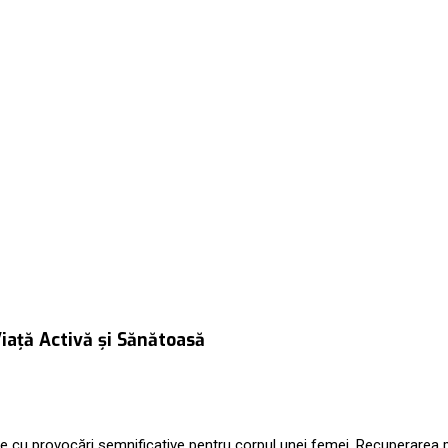
iață Activă și Sănătoasă
ine cu provocări semnificative pentru corpul unei femei. Recuperarea 