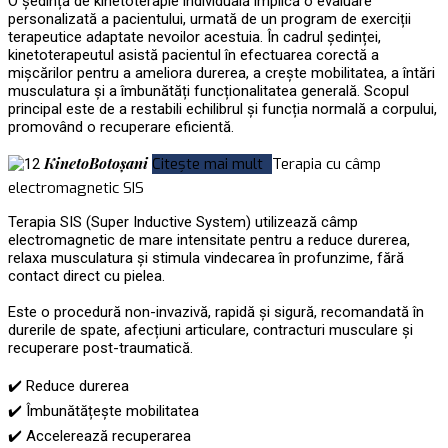
O ședință de kinetoterapie individuală implică o evaluare
personalizată a pacientului, urmată de un program de exerciții
terapeutice adaptate nevoilor acestuia. În cadrul ședinței,
kinetoterapeutul asistă pacientul în efectuarea corectă a
mișcărilor pentru a ameliora durerea, a crește mobilitatea, a întări
musculatura și a îmbunătăți funcționalitatea generală. Scopul
principal este de a restabili echilibrul și funcția normală a corpului,
promovând o recuperare eficientă.
KinetoBotoșani
Citește mai mult
Terapia cu câmp
electromagnetic SIS
Terapia SIS (Super Inductive System) utilizează câmp
electromagnetic de mare intensitate pentru a reduce durerea,
relaxa musculatura și stimula vindecarea în profunzime, fără
contact direct cu pielea.
Este o procedură non-invazivă, rapidă și sigură, recomandată în
durerile de spate, afecțiuni articulare, contracturi musculare și
recuperare post-traumatică.
✔️ Reduce durerea
✔️ Îmbunătățește mobilitatea
✔️ Accelerează recuperarea