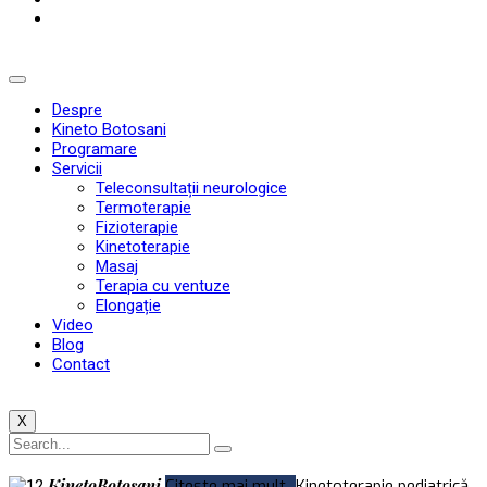
Despre
Kineto Botosani
Programare
Servicii
Teleconsultații neurologice
Termoterapie
Fizioterapie
Kinetoterapie
Masaj
Terapia cu ventuze
Elongație
Video
Blog
Contact
X
KinetoBotoșani
Citește mai mult
Kinetoterapie pediatrică