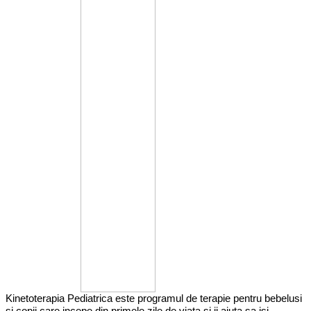
Kinetoterapia Pediatrica este programul de terapie pentru bebelusi
si copii care incepe din primele zile de viata si ii ajuta sa isi