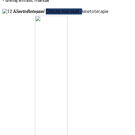
- drenaj limfatic manual
KinetoBotoșani
Citește mai mult
kinetoterapie