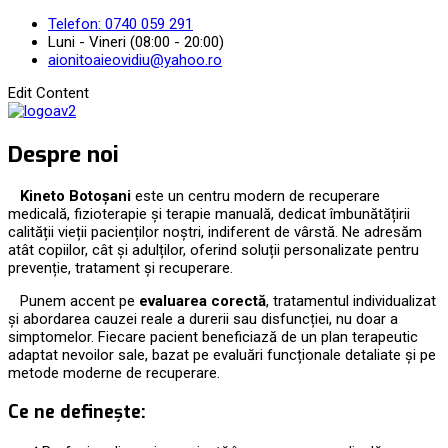
Telefon: 0740 059 291
Luni - Vineri (08:00 - 20:00)
aionitoaieovidiu@yahoo.ro
Edit Content
Despre noi
Kineto Botoșani
este un centru modern de recuperare
medicală, fizioterapie și terapie manuală, dedicat îmbunătățirii
calității vieții pacienților noștri, indiferent de vârstă. Ne adresăm
atât copiilor, cât și adulților, oferind soluții personalizate pentru
prevenție, tratament și recuperare.
Punem accent pe
evaluarea corectă
, tratamentul individualizat
și abordarea cauzei reale a durerii sau disfuncției, nu doar a
simptomelor. Fiecare pacient beneficiază de un plan terapeutic
adaptat nevoilor sale, bazat pe evaluări funcționale detaliate și pe
metode moderne de recuperare.
Ce ne definește: